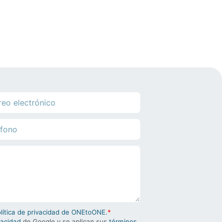
olítica de privacidad de ONEtoONE.
*
vacidad
de Google y se aplican sus
términos