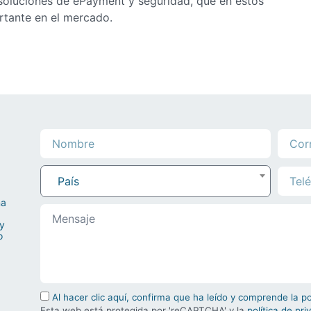
 soluciones de ePayment y seguridad, que en estos
tante en el mercado.
País
na
 y
o
Al hacer clic aquí, confirma que ha leído y comprende la p
Esta web está protegida por 'reCAPTCHA' y la
política de pri