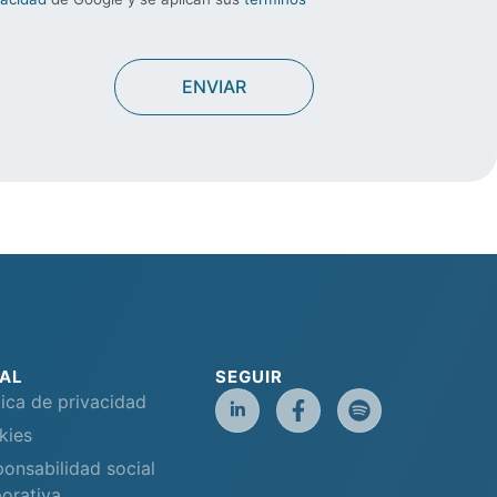
AL
SEGUIR
tica de privacidad
kies
onsabilidad social
orativa