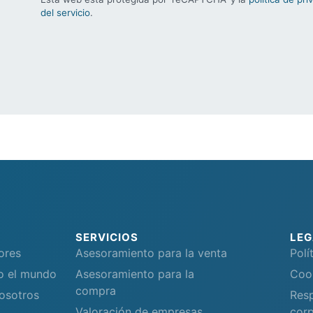
del servicio
.
SERVICIOS
LEG
ores
Asesoramiento para la venta
Polí
do el mundo
Asesoramiento para la
Coo
compra
osotros
Resp
Valoración de empresas
corp