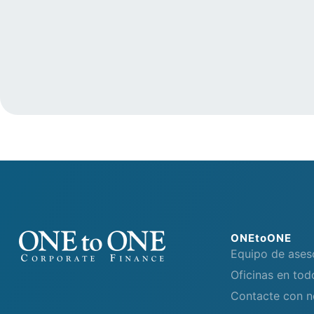
ONEtoONE
Equipo de ases
Oficinas en to
Contacte con n