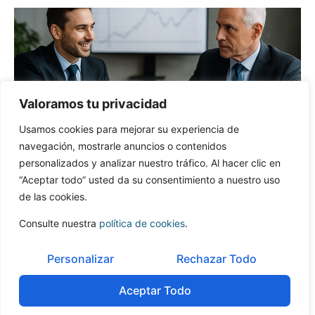
Valoramos tu privacidad
Usamos cookies para mejorar su experiencia de
navegación, mostrarle anuncios o contenidos
Apoyo en la negociación
Dirigir o apoyar las negociaciones con las contrapartes,
personalizados y analizar nuestro tráfico. Al hacer clic en
alineando los términos sobre valoración, gobernanza, ratios
“Aceptar todo” usted da su consentimiento a nuestro uso
de canje, derechos de los accionistas y compromisos
de las cookies.
posteriores a la fusión.
Consulte nuestra
política de cookies
.
Personalizar
Rechazar Todo
Aceptar Todo