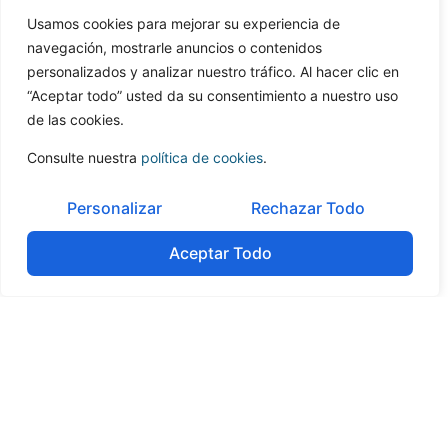
Descárgate el artículo completo
elaborado por
Usamos cookies para mejorar su experiencia de
Francisco Javier Carmona
, para la revista Estrategia
navegación, mostrarle anuncios o contenidos
Financiera.
personalizados y analizar nuestro tráfico. Al hacer clic en
“Aceptar todo” usted da su consentimiento a nuestro uso
de las cookies.
Consulte nuestra
política de cookies
.
Personalizar
Rechazar Todo
Tabla de contenidos
Aceptar Todo
No headings were found on this page.
Contacte con