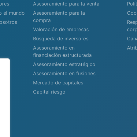
ores
Asesoramiento para la venta
Polí
do el mundo
Asesoramiento para la
Coo
compra
osotros
Resp
Valoración de empresas
corp
Búsqueda de inversores
Can
Asesoramiento en
Atri
financiación estructurada
Asesoramiento estratégico
Asesoramiento en fusiones
Mercado de capitales
Capital riesgo