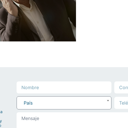
País
na
 y
o