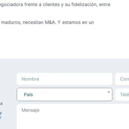
gociadora frente a clientes y su fidelización, entre
es maduros, necesitan M&A. Y estamos en un
País
na
 y
o