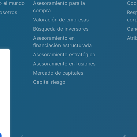
do el mundo
Asesoramiento para la
Coo
compra
osotros
Resp
Valoración de empresas
corp
Búsqueda de inversores
Can
Asesoramiento en
Atri
financiación estructurada
Asesoramiento estratégico
Asesoramiento en fusiones
Mercado de capitales
Capital riesgo