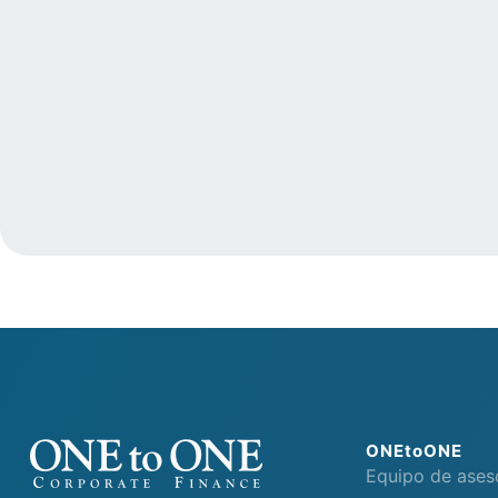
ONEtoONE
Equipo de ases