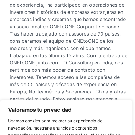
de experiencia, ha participado en operaciones de
inversiones históricas de empresas extranjeras en
empresas indias y creemos que hemos encontrado
un socio ideal en ONEtoONE Corporate Finance.
Tras haber trabajado con asesores de 70 países,
consideramos el equipo de ONEtoONE de los
mejores y más ingeniosos con el que hemos
trabajado en los últimos 15 años. Con la entrada de
ONEtoONE junto con ILO Consulting en India, nos
sentimos con más poder de contacto con
inversores. Tenemos acceso a las compañías de
más de 55 países y décadas de experiencia en
Europa, Norteamérica y Sudamérica, China y otras
partes del mundo. Estoy ansioso por atender a
clientes con nuevas capacidades y ayudar en las
Valoramos tu privacidad
iniciativas “Make in India” y el crecimiento push del
gobierno indio.”
Usamos cookies para mejorar su experiencia de
navegación, mostrarle anuncios o contenidos
Panos I. Alivizatos,
miembro ejecutivo y de la junta