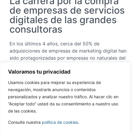
La carrera por la compra
de empresas de servicios
digitales de las grandes
consultoras
En los últimos 4 años, cerca del 50% de
adquisiciones de empresas de marketing digital han
sido protagonizadas por empresas no naturales del
marketing. Si miramos los nombres de los
Valoramos tu privacidad
principales actores de estas compras, vemos que
un gran porcentaje son consultoras.
Usamos cookies para mejorar su experiencia de
navegación, mostrarle anuncios o contenidos
¿Por qué se da este
personalizados y analizar nuestro tráfico. Al hacer clic en
fenómeno?
“Aceptar todo” usted da su consentimiento a nuestro uso
de las cookies.
La relación entre las grandes consultoras y las
Consulte nuestra
política de cookies
.
agencias digitales se resume en 3 puntos claves: