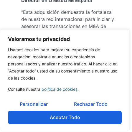
Director en ONEtoONE España
“Esta adquisición demuestra la fortaleza
de nuestra red internacional para iniciar y
asesorar las transacciones en M&A de
forma efectiva. El enfoque local que
Valoramos tu privacidad
llevamos a cabo en las negociaciones
tiene un alto reconocimiento por parte
Usamos cookies para mejorar su experiencia de
de los Directivos y los miembros de la
navegación, mostrarle anuncios o contenidos
Junta Ejecutiva.”
personalizados y analizar nuestro tráfico. Al hacer clic en
“Aceptar todo” usted da su consentimiento a nuestro uso
– Antoine van den Abeele,
Socio
de las cookies.
Director en ONEtoONE Benelux
Consulte nuestra
política de cookies
.
Personalizar
Rechazar Todo
Aceptar Todo
Tabla de contenidos