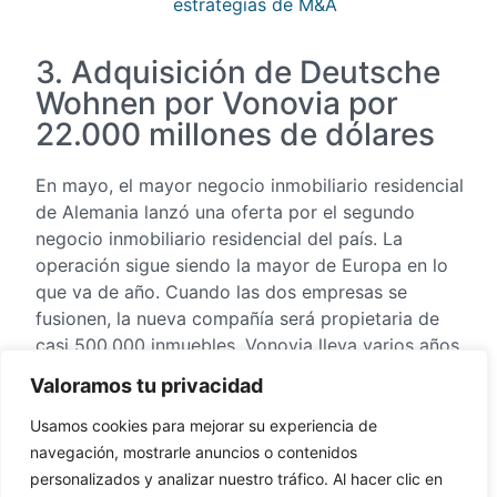
estrategias de M&A
3. Adquisición de Deutsche
Wohnen por Vonovia por
22.000 millones de dólares
En mayo, el mayor negocio inmobiliario residencial
de Alemania lanzó una oferta por el segundo
negocio inmobiliario residencial del país. La
operación sigue siendo la mayor de Europa en lo
que va de año. Cuando las dos empresas se
fusionen, la nueva compañía será propietaria de
casi 500.000 inmuebles. Vonovia lleva varios años
estudiando la posibilidad de adquirir a su
Valoramos tu privacidad
competidor y ya había tenido dos propuestas
rechazadas.
Usamos cookies para mejorar su experiencia de
navegación, mostrarle anuncios o contenidos
Haga clic aquí para descubrir más sobre:
La
personalizados y analizar nuestro tráfico. Al hacer clic en
reactivación del M&A