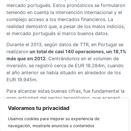
mercado portugués. Estos pronósticos se formularon
teniendo en cuenta la intervención internacional y el
complejo acceso a los mercados financieros. La
realidad demostró que, a pesar de los malos indicios,
el mercado portugués sí marco buenos datos.
Durante el 2013, según datos de TTR, en Portugal se
realizaron
un total de casi 140 operaciones, un 18,1%
más que en 2012
. Centrándonos en el volumen de
inversión, se registró cerca de EUR 18.284m, cuando
el año anterior se había situado en alrededor de los
EUR 19.945m.
Para alcanzar estas buenas cifras, fue fundamental la
gran actividad del sector tecnológico, que acaparó
algunas de las operaciones más relevantes del año,
Valoramos tu privacidad
con un aumento del 50% respecto al 2012. Como
Usamos cookies para mejorar su experiencia de
operaciones más destacadas se encuentra el anuncio
navegación, mostrarle anuncios o contenidos
de la fusión entre las operadoras de comunicación