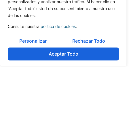
personalizados y analizar nuestro tráfico. Al hacer clic en
Portugal Telecom y Oi, la fusión entre las tecnológicas
“Aceptar todo” usted da su consentimiento a nuestro uso
lusas Zon Multimédia y Optimus y el cierre de la venta
de las cookies.
del 49% de EDP Renováveis al grupo chino China
Three Gorges.
Consulte nuestra
política de cookies
.
Si te ha gustado este artículo.
¿Por qué no
compartirlo en redes sociales?
¡Gracias!
Personalizar
Rechazar Todo
Aceptar Todo
Tabla de contenidos
No headings were found on this page.