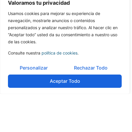
consulta confidencial. Hable hoy mismo con
Valoramos tu privacidad
nuestros expertos en finanzas corporativas y
descubra nuestro proceso de asesoramiento
Usamos cookies para mejorar su experiencia de
integral.
navegación, mostrarle anuncios o contenidos
personalizados y analizar nuestro tráfico. Al hacer clic en
“Aceptar todo” usted da su consentimiento a nuestro uso
de las cookies.
Consulte nuestra
política de cookies
.
País
Personalizar
Rechazar Todo
Aceptar Todo
Al hacer clic aquí, confirma que ha leído y
comprende la política de privacidad de ONEtoONE.
*