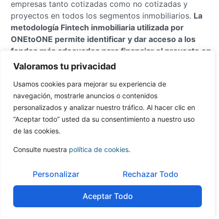
empresas tanto cotizadas como no cotizadas y
proyectos en todos los segmentos inmobiliarios.
La
metodología Fintech inmobiliaria utilizada por
ONEtoONE permite identificar y dar acceso a los
fondos más adecuados para financiar el proyecto en
cuestión
, informando al cliente online de la evolución
Valoramos tu privacidad
del proceso mediante el sistema interno llamado
Usamos cookies para mejorar su experiencia de
Clarity.
navegación, mostrarle anuncios o contenidos
En compraventa de deuda con garantía inmobiliaria
personalizados y analizar nuestro tráfico. Al hacer clic en
ONEtoONE ha asesorado en
operaciones con la
“Aceptar todo” usted da su consentimiento a nuestro uso
garantía constituida por activos de diversa índole
,
de las cookies.
desde un edificio de oficinas prime en Las Palmas,
Consulte nuestra
política de cookies
.
pasando por edificios de uso residencial en el
madrileño barrio de Chamberí hasta un activo
Personalizar
Rechazar Todo
comercial en Vigo y varios suelos de SAREB y
diversas entidades financieras. Adicionalmente, la
Aceptar Todo
división inmobiliaria de ONEtoONE ha asesorado en la
venta de edificios residenciales en Madrid, hoteles,