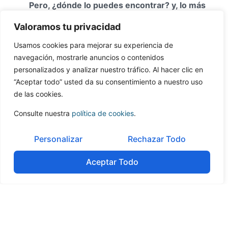
Pero, ¿dónde lo puedes encontrar? y, lo más
importante, ¿querrá invertir en tu empresa? Dar
Valoramos tu privacidad
respuestas a estas preguntas es nuestro trabajo. El
equipo de búsqueda de inversionistas, apoyado en
Usamos cookies para mejorar su experiencia de
las bases de datos internacionales y su capacidad
navegación, mostrarle anuncios o contenidos
analítica, ha desarrollado una metodología que nos
personalizados y analizar nuestro tráfico. Al hacer clic en
permite localizar el mejor compañero de viaje.
“Aceptar todo” usted da su consentimiento a nuestro uso
de las cookies.
Consulte nuestra
política de cookies
.
Personalizar
Rechazar Todo
Tabla de contenidos
Aceptar Todo
No headings were found on this page.