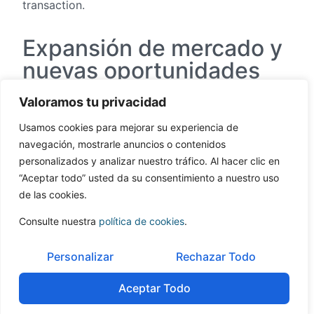
transaction.
Expansión de mercado y
nuevas oportunidades
Valoramos tu privacidad
Un criterio clave en la selección de compradores es
su potencial para expandir el negocio adquirido a
Usamos cookies para mejorar su experiencia de
nuevas geografías o segmentos de clientes
. Se
navegación, mostrarle anuncios o contenidos
deben evaluar:
personalizados y analizar nuestro tráfico. Al hacer clic en
“Aceptar todo” usted da su consentimiento a nuestro uso
Empresas que buscan
entrada rápida en
de las cookies.
mercados
sin desarrollar operaciones desde
cero.
Consulte nuestra
política de cookies
.
Empresas extranjeras interesadas en ingresar
a
nuevos países
mediante adquisiciones.
Personalizar
Rechazar Todo
Empresas en sectores en crecimiento que
buscan
fortalecer su posición.
Aceptar Todo