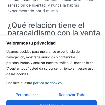
sensación de libertad, y nunca la habrás
experimentado por ti mismo.
¿Qué relación tiene el
paracaidismo con la venta
de tu empresa?
Valoramos tu privacidad
Vender una empresa es algo que se hace una sola
Usamos cookies para mejorar su experiencia de
vez en la vida para muchas personas.
Sin
navegación, mostrarle anuncios o contenidos
embargo, todos tratan de hacerlo todo solos. Se
personalizados y analizar nuestro tráfico. Al hacer clic en
trata de la operación financiera de toda una vida.
“Aceptar todo” usted da su consentimiento a nuestro uso
Es el fruto de años de duro trabajo, de pruebas
de las cookies.
financieras, decisiones difíciles e inversiones
Consulte nuestra
política de cookies
.
arriesgadas.
Por el hecho de que tú eres el que mejor conoce tu
Personalizar
Rechazar Todo
compañía,
puede que pienses que el mejor