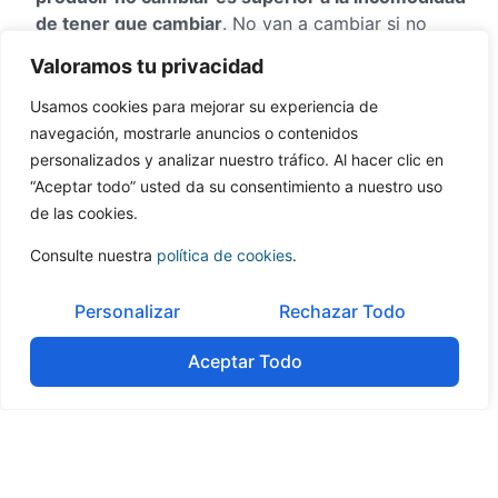
de tener que cambiar
. No van a cambiar si no
cambian su pensamiento.
Valoramos tu privacidad
Una vez tengas a todos en el barco,
debes crear
Usamos cookies para mejorar su experiencia de
pequeñas victorias, señalarlas y celebrarlas
.
navegación, mostrarle anuncios o contenidos
Pequeños objetivos llevan a pequeñas victorias,
personalizados y analizar nuestro tráfico. Al hacer clic en
que a su vez desencadenan una espiral positiva de
“Aceptar todo” usted da su consentimiento a nuestro uso
comportamiento.
de las cookies.
No intentes cambiar todo de golpe. Desglosa tu
Consulte nuestra
política de cookies
.
gran objetivo en pequeños objetivos, concretos y
alcanzables. Un elefante no lo puedes comer de
Personalizar
Rechazar Todo
golpe, pero si a trocitos. Empieza por una pata.
Aceptar Todo
Implanta
en tu empresa
el QQC
(
Qué, Quién,
Cuándo
). Toda reunión tiene que concluir con un
acta y un QQC. Debes ser muy exigente en su
cumplimiento. Deja que el responsable de una tarea
establezca el cuándo, pero una vez establecido