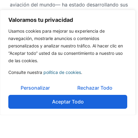
aviación del mundo— ha estado desarrollando sus
propios aviones a través de la empresa pública
COMAC, a la vez que busca penetrar en un sector
Valoramos tu privacidad
controlado por los fabricantes occidentales.
Usamos cookies para mejorar su experiencia de
Consolidación de cadena de suministros:
navegación, mostrarle anuncios o contenidos
personalizados y analizar nuestro tráfico. Al hacer clic en
A diferencia de la cadena de suministros del
“Aceptar todo” usted da su consentimiento a nuestro uso
fabricante americano Boeing, que se encuentra más
de las cookies.
concentrada en grandes proveedores, la cadena de
suministros del fabricante Airbus todavía se
Consulte nuestra
política de cookies
.
encuentra en una fase de consolidación más
incipiente.
Personalizar
Rechazar Todo
Aceptar Todo
Reducción de la dependencia de Airbus:
Otro de los retos que afrontan las empresas del
sector es la de reducir la dependencia que existe