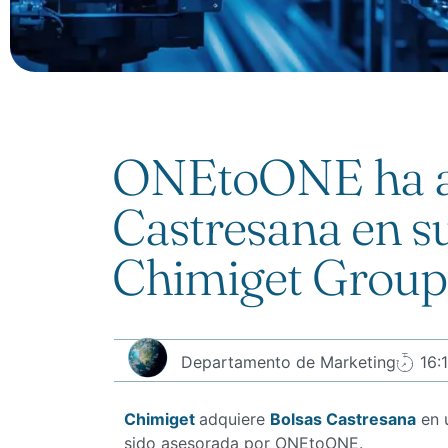
ONEtoONE ha as
Castresana en s
Chimiget Group
Departamento de Marketing
16:
Chimiget
adquiere
Bolsas Castresana
en 
sido asesorada por ONEtoONE.