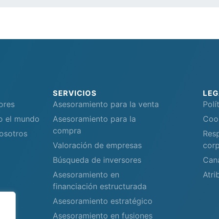
SERVICIOS
LEG
ores
Asesoramiento para la venta
Polí
do el mundo
Asesoramiento para la
Coo
compra
osotros
Resp
Valoración de empresas
corp
Búsqueda de inversores
Can
Asesoramiento en
Atri
financiación estructurada
Asesoramiento estratégico
Asesoramiento en fusiones