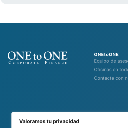
ONEtoONE
Equipo de ases
Oficinas en to
Contacte con n
Valoramos tu privacidad