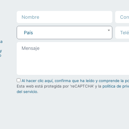
País
na
 y
o
Al hacer clic aquí, confirma que ha leído y comprende la p
Esta web está protegida por 'reCAPTCHA' y la
política de pri
del servicio
.