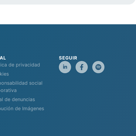
AL
SEGUIR
tica de privacidad
kies
onsabilidad social
orativa
al de denuncias
bución de Imágenes