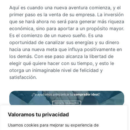
Aquí es cuando una nueva aventura comienza, y el
primer paso es la venta de su empresa. La inversión
que se hará ahora no será para generar más riqueza
económica, sino para aportar a un propósito mayor.
Es el comienzo de un nuevo sueño. Es una
oportunidad de canalizar sus energías y su dinero
hacia una nueva meta que influya positivamente en
los demás. Con ese paso alcanza la libertad de
elegir qué quiere hacer con su tiempo, y esto le
otorga un inimaginable nivel de felicidad y
satisfacción.
Valoramos tu privacidad
Claramente hay algo más en la vida que la empresa
.
Muchos empresarios deberían preguntarse ¿cuál es
Usamos cookies para mejorar su experiencia de
mi verdadero propósito?, ¿por qué quiero ser