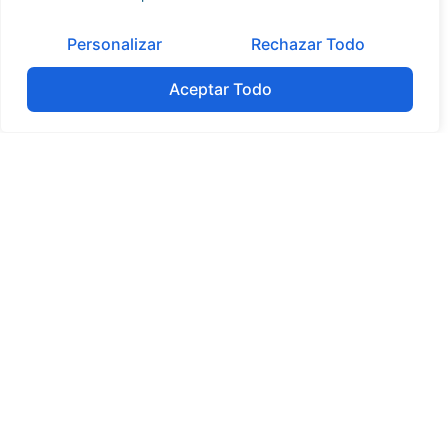
Contamos con la experiencia de haber participado en
más de 800 operaciones de compraventa de
Personalizar
Rechazar Todo
empresas y búsqueda de inversores.
Aceptar Todo
Tabla de contenidos
No headings were found on this page.
Contacte con