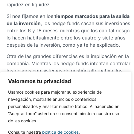
rapidez en liquidez.
Si nos fijamos en los
tiempos marcados para la salida
de la inversión
, los hedge funds sacan sus inversiones
entre los 6 y 18 meses, mientras que los capital riesgo
lo hacen habitualmente entre los cuatro y siete años
después de la inversión, como ya te he explicado.
Otra de las grandes diferencias es la implicación en la
compañía. Mientras los hedge funds intentan controlar
los riesgos con sistemas de gestión alternativa, los
capital riesgo se involucran más en la gestión o
Valoramos tu privacidad
controlan los riesgo analizando la gestión de la
compañía en la que han invertido.
Usamos cookies para mejorar su experiencia de
navegación, mostrarle anuncios o contenidos
Ahora tú decides
¿qué inversor es mejor para tu
personalizados y analizar nuestro tráfico. Al hacer clic en
proyecto?
“Aceptar todo” usted da su consentimiento a nuestro uso
de las cookies.
Si estás interesado en la
compra de una empresa
o
estás
buscando inversores
, contacta con nosotros.
Consulte nuestra
política de cookies
.