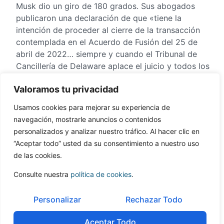
Musk dio un giro de 180 grados. Sus abogados
publicaron una declaración de que «tiene la
intención de proceder al cierre de la transacción
contemplada en el Acuerdo de Fusión del 25 de
abril de 2022… siempre y cuando el Tribunal de
Cancillería de Delaware aplace el juicio y todos los
demás procedimientos»
Valoramos tu privacidad
Twitter ha confirmado ahora que Elon Musk ha
Usamos cookies para mejorar su experiencia de
completado su adquisición de Twitter por 44.000
navegación, mostrarle anuncios o contenidos
millones de dólares. Esto pone al hombre más rico
personalizados y analizar nuestro tráfico. Al hacer clic en
del mundo al frente de una de las plataformas de
“Aceptar todo” usted da su consentimiento a nuestro uso
medios sociales más influyentes del mundo.
de las cookies.
Sin embargo, la adquisición de Musk crea ahora una
Consulte nuestra
política de cookies
.
nueva nube de incertidumbre para el futuro de la
plataforma. Musk ha despedido al director general
Personalizar
Rechazar Todo
Parag Agrawal, al director financiero Neg Segal y al
jefe de política Vijaya Gadde en los primeros días
Aceptar Todo