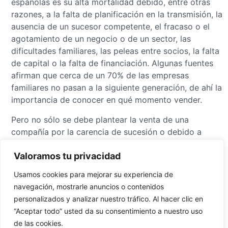
españolas es su alta mortalidad debido, entre otras
razones, a la falta de planificación en la transmisión, la
ausencia de un sucesor competente, el fracaso o el
agotamiento de un negocio o de un sector, las
dificultades familiares, las peleas entre socios, la falta
de capital o la falta de financiación. Algunas fuentes
afirman que cerca de un 70% de las empresas
familiares no pasan a la siguiente generación, de ahí la
importancia de conocer en qué momento vender.
Pero no sólo se debe plantear la venta de una
compañía por la carencia de sucesión o debido a
diferencias familiares. Durante los últimos años,
Valoramos tu privacidad
especialmente a causa de la globalización y las
mejoras en los medios de transporte de productos y
Usamos cookies para mejorar su experiencia de
servicios, así como las presiones competitivas han
navegación, mostrarle anuncios o contenidos
acelerado la necesidad de ser rápido en identificar el
personalizados y analizar nuestro tráfico. Al hacer clic en
momento oportuno para desprenderse de la empresa.
“Aceptar todo” usted da su consentimiento a nuestro uso
Quizá la integración de tu compañía en un grupo
de las cookies.