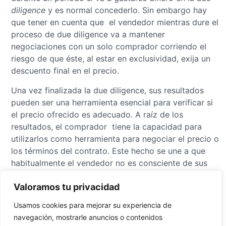
diligence
y es normal concederlo. Sin embargo hay
que tener en cuenta que el vendedor mientras dure el
proceso de due diligence va a mantener
negociaciones con un solo comprador corriendo el
riesgo de que éste, al estar en exclusividad, exija un
descuento final en el precio.
Una vez finalizada la due diligence, sus resultados
pueden ser una herramienta esencial para verificar si
el precio ofrecido es adecuado. A raíz de los
resultados, el comprador tiene la capacidad para
utilizarlos como herramienta para negociar el precio o
los términos del contrato. Este hecho se une a que
habitualmente el vendedor no es consciente de sus
propios problemas hasta que el comprador se los
Valoramos tu privacidad
descubre en la
due diligence
, lo que le pone en
situación de debilidad negociadora.
Usamos cookies para mejorar su experiencia de
navegación, mostrarle anuncios o contenidos
Además puede darse el caso de que el vendedor