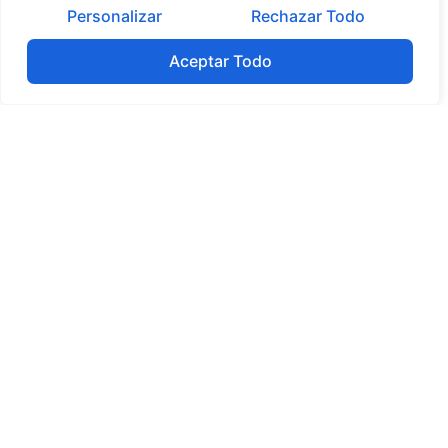
te sorprendas positivamente encontrándote con un
Personalizar
Rechazar Todo
precio y beneficios mayores de lo que esperabas.
Aceptar Todo
Tabla de contenidos
No headings were found on this page.