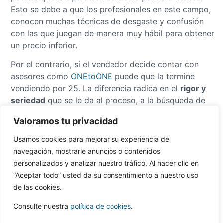
Esto se debe a que los profesionales en este campo,
conocen muchas técnicas de desgaste y confusión
con las que juegan de manera muy hábil para obtener
un precio inferior.
Por el contrario, si el vendedor decide contar con
asesores como
ONEtoONE
puede que la termine
vendiendo por 25. La diferencia radica en el
rigor y
seriedad
que se le da al proceso, a la búsqueda de
los compradores que más pueden pagar, poniéndoles
Valoramos tu privacidad
en competencia para que suban sus ofertas, y gracias
a ello maximizar su precio y valor.
Usamos cookies para mejorar su experiencia de
navegación, mostrarle anuncios o contenidos
En definitiva,
la calidad
con la que se aborde cada una
personalizados y analizar nuestro tráfico. Al hacer clic en
de las fases del desarrollo de la compraventa,
influirá
“Aceptar todo” usted da su consentimiento a nuestro uso
de manera determinante en el precio final,
si no se
de las cookies.
gestionan bien las partes, puedes perder valor
inadvertidamente. Gracias a un buen desarrollo de la
Consulte nuestra
política de cookies
.
venta de principio a fin, es muy probable que al final