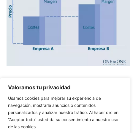
4. Tecnología de la
Valoramos tu privacidad
información
Usamos cookies para mejorar su experiencia de
Los sistemas de información en las empresas siempre
navegación, mostrarle anuncios o contenidos
han sido recursos muy valiosos para alcanzar grandes
personalizados y analizar nuestro tráfico. Al hacer clic en
objetivos. No saber cómo utilizarlos puede hacer
“Aceptar todo” usted da su consentimiento a nuestro uso
perder a tu empresa un enorme potencial de
de las cookies.