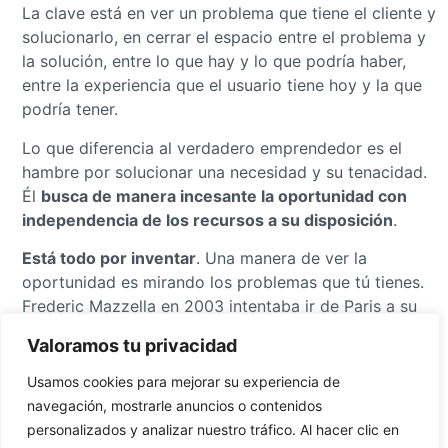
La clave está en ver un problema que tiene el cliente y
solucionarlo, en cerrar el espacio entre el problema y
la solución, entre lo que hay y lo que podría haber,
entre la experiencia que el usuario tiene hoy y la que
podría tener.
Lo que diferencia al verdadero emprendedor es el
hambre por solucionar una necesidad y su tenacidad.
Él
busca de manera incesante la oportunidad con
independencia de los recursos
a su disposición
.
Está todo por inventar
. Una manera de ver la
oportunidad es mirando los problemas que tú tienes.
Frederic Mazzella en 2003 intentaba ir de Paris a su
pueblo natal. Los trenes y autobuses eran caros. Sabía
Valoramos tu privacidad
que tenía que haber gente haciendo el mismo viaje y
que estarían dispuestos a compartir los gastos. Su
Usamos cookies para mejorar su experiencia de
problema era encontrarlos. Decidió solucionarlo
navegación, mostrarle anuncios o contenidos
creando
BlaBlaCar
.
personalizados y analizar nuestro tráfico. Al hacer clic en