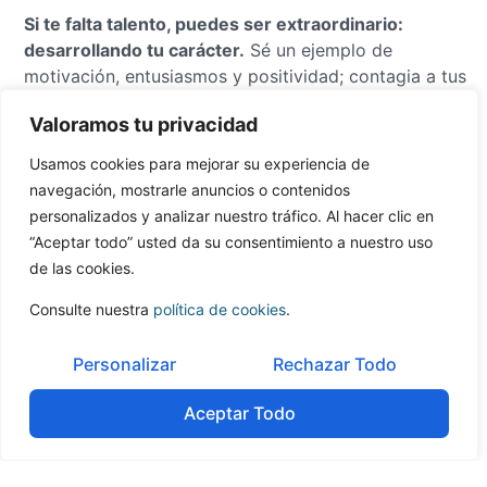
Si te falta talento, puedes ser extraordinario:
desarrollando tu carácter.
Sé un ejemplo de
motivación, entusiasmos y positividad; contagia a tus
compañeros con vuestra misión y serás
Valoramos tu privacidad
irreemplazable.
Usamos cookies para mejorar su experiencia de
Artículo escrito por
Enrique
navegación, mostrarle anuncios o contenidos
Quemada
, Presidente de
personalizados y analizar nuestro tráfico. Al hacer clic en
ONEtoONE Corporate Finance
“Aceptar todo” usted da su consentimiento a nuestro uso
Group, para
expansion.com
de las cookies.
Consulte nuestra
política de cookies
.
Personalizar
Rechazar Todo
Aceptar Todo
Tabla de contenidos