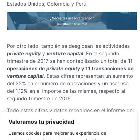
Estados Unidos, Colombia y Perú.
Por otro lado, también se desglosan las actividades
private equity
y
venture capital
. En el segundo
trimestre de 2017 se han contabilizado un total de
11
operaciones de
private equity
y 11 transacciones de
venture capital
.
Estas cifras representan un aumento
del 22% en el número de operaciones y un ascenso
del 1,12% en el importe de las mismas, respecto al
segundo trimestre de 2016.
Todo estas cifras y datos recogidos en el informe del
TTR reflejan la mejoría de la compraventa de
Valoramos tu privacidad
empresas en México y el incremento que ha
experimentado el sector M&A este último año.
Usamos cookies para mejorar su experiencia de