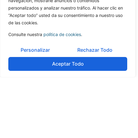
navegación, mostrarle anuncios o contenidos
personalizados y analizar nuestro tráfico. Al hacer clic en
“Aceptar todo” usted da su consentimiento a nuestro uso
de las cookies.
Consulte nuestra
política de cookies
.
Tabla de contenidos
Personalizar
Rechazar Todo
No headings were found on this page.
Aceptar Todo
Contacte con
nosotros
Contacte ya con nosotros para concertar una
consulta confidencial. Hable hoy mismo con