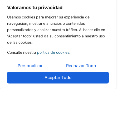
innovadores y diferenciales.
Valoramos tu privacidad
Usamos cookies para mejorar su experiencia de
navegación, mostrarle anuncios o contenidos
Artículo publicado por
Bernar de la Hera
, ICT
personalizados y analizar nuestro tráfico. Al hacer clic en
Specialist de ONEtoONE Corporate Finance.
“Aceptar todo” usted da su consentimiento a nuestro uso
de las cookies.
Consulte nuestra
política de cookies
.
Personalizar
Rechazar Todo
Tabla de contenidos
Aceptar Todo
No headings were found on this page.