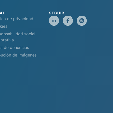
AL
SEGUIR
tica de privacidad
kies
onsabilidad social
orativa
al de denuncias
bución de Imágenes