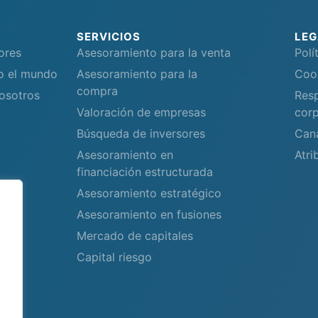
SERVICIOS
LEG
ores
Asesoramiento para la venta
Polí
do el mundo
Asesoramiento para la
Coo
compra
osotros
Resp
Valoración de empresas
corp
Búsqueda de inversores
Can
Asesoramiento en
Atri
financiación estructurada
Asesoramiento estratégico
Asesoramiento en fusiones
Mercado de capitales
Capital riesgo