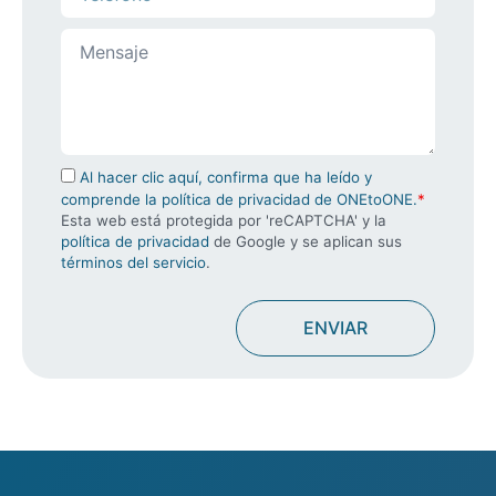
Valoramos tu privacidad
Al hacer clic aquí, confirma que ha leído y
Usamos cookies para mejorar su experiencia de
comprende la política de privacidad de ONEtoONE.
*
navegación, mostrarle anuncios o contenidos
Esta web está protegida por 'reCAPTCHA' y la
política de privacidad
de Google y se aplican sus
personalizados y analizar nuestro tráfico. Al hacer clic en
términos del servicio
.
“Aceptar todo” usted da su consentimiento a nuestro uso
de las cookies.
Consulte nuestra
política de cookies
.
Personalizar
Rechazar Todo
Aceptar Todo