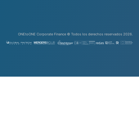
ONEtoONE Corporate Finance © Todos los derechos reservados 2026.